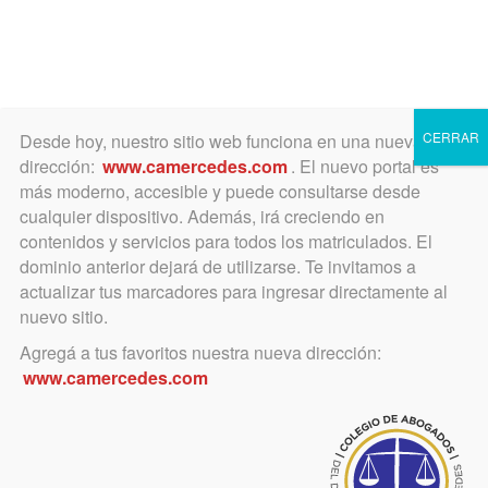
Toggle
navigation
CERRAR
Desde hoy, nuestro sitio web funciona en una nueva
dirección:
www.camercedes.com
. El nuevo portal es
más moderno, accesible y puede consultarse desde
cualquier dispositivo. Además, irá creciendo en
mayo 9, 2020
contenidos y servicios para todos los matriculados. El
Se convoca a interesados en
dominio anterior dejará de utilizarse. Te invitamos a
actualizar tus marcadores para ingresar directamente al
postularse como Delegados
nuevo sitio.
ante Comisiones de FACA
Agregá a tus favoritos nuestra nueva dirección:
www.camercedes.com
El Consejo Directivo evaluará las
postulaciones y eventualmente
designará los Delegados, pudiendo