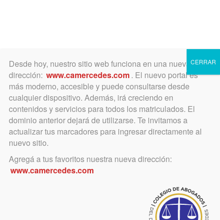
Toggle
navigation
CERRAR
Desde hoy, nuestro sitio web funciona en una nueva
dirección:
www.camercedes.com
. El nuevo portal es
más moderno, accesible y puede consultarse desde
cualquier dispositivo. Además, irá creciendo en
enero 1, 2016
contenidos y servicios para todos los matriculados. El
Se encuentra abierta la
dominio anterior dejará de utilizarse. Te invitamos a
actualizar tus marcadores para ingresar directamente al
inscripción para la
nuevo sitio.
Diplomatura en Instituciones
Agregá a tus favoritos nuestra nueva dirección:
www.camercedes.com
Profundizadas del
Derecho Individual del
Trabajo