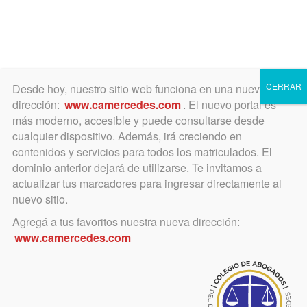
Toggle
navigation
CERRAR
Desde hoy, nuestro sitio web funciona en una nueva
dirección:
www.camercedes.com
. El nuevo portal es
más moderno, accesible y puede consultarse desde
cualquier dispositivo. Además, irá creciendo en
septiembre 22, 2020
contenidos y servicios para todos los matriculados. El
Se reglamentó la mediación
dominio anterior dejará de utilizarse. Te invitamos a
actualizar tus marcadores para ingresar directamente al
a distancia
nuevo sitio.
Agregá a tus favoritos nuestra nueva dirección:
Esencial para mediadores y
www.camercedes.com
abogados de parte, en tiempos de
COVID. Se ruega dar lectura.