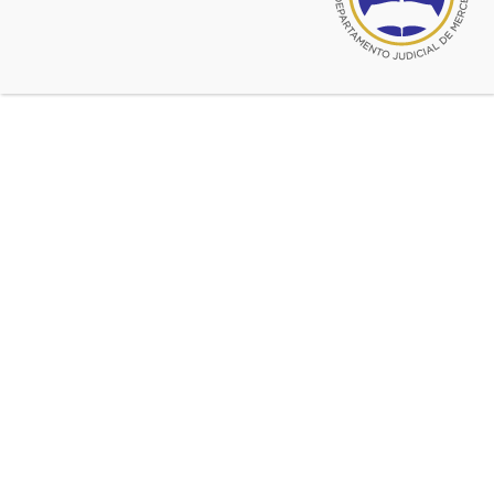
junio 26, 2016
Inolvidable fiesta y cena por el
Centenario
500 asistentes disfrutaron de una velada que
quedará en el recuerdo imborrable. Vea las
fotos.