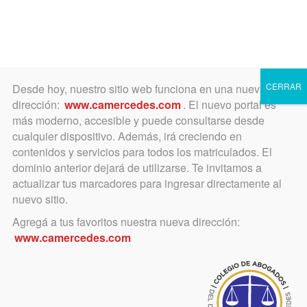
Toggle
navigation
CERRAR
Desde hoy, nuestro sitio web funciona en una nueva
dirección:
www.camercedes.com
. El nuevo portal es
más moderno, accesible y puede consultarse desde
cualquier dispositivo. Además, irá creciendo en
Colegio Nacional
contenidos y servicios para todos los matriculados. El
dominio anterior dejará de utilizarse. Te invitamos a
actualizar tus marcadores para ingresar directamente al
nuevo sitio.
abril 7, 2016
Agregá a tus favoritos nuestra nueva dirección:
Gala Lírica
www.camercedes.com
Se presenta Darío Volonte