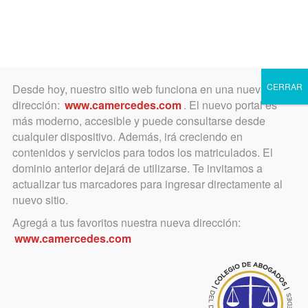
Toggle
navigation
CERRAR
Desde hoy, nuestro sitio web funciona en una nueva
dirección:
www.camercedes.com
. El nuevo portal es
más moderno, accesible y puede consultarse desde
cualquier dispositivo. Además, irá creciendo en
Concurso
contenidos y servicios para todos los matriculados. El
dominio anterior dejará de utilizarse. Te invitamos a
actualizar tus marcadores para ingresar directamente al
nuevo sitio.
abril 27, 2015
Agregá a tus favoritos nuestra nueva dirección:
FACA. Concurso Literario y
www.camercedes.com
Científico-Jurídico
Acceda al Reglamento