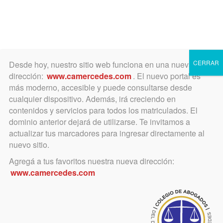
Toggle
navigation
CERRAR
Desde hoy, nuestro sitio web funciona en una nueva
dirección:
www.camercedes.com
. El nuevo portal es
más moderno, accesible y puede consultarse desde
cualquier dispositivo. Además, irá creciendo en
Consejo de la Magistratura
contenidos y servicios para todos los matriculados. El
dominio anterior dejará de utilizarse. Te invitamos a
actualizar tus marcadores para ingresar directamente al
nuevo sitio.
febrero 4, 2020
Agregá a tus favoritos nuestra nueva dirección:
Inscripción a examen
www.camercedes.com
Convoca el Consejo de la Magistratura de la
provincia de Buenos Aires, para varios cargos.
EL CIERRE DE LA INSCRIPCION A EXAMEN
HA SIDO PRORROGADO HASTA EL 13 DE