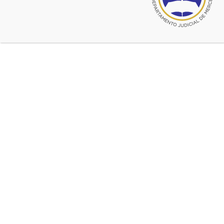
MARZO DE 2020
septiembre 17, 2019
Colegio de Magistrados: «Consejo
de la Magistratura. Nuevo sistema
de evaluación (Ley 15.058)»