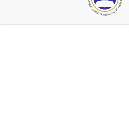
marzo 8, 2022
Día Internacional de la Mujer
marzo 8, 2021
DIA INTERNACIONAL DE LA
MUJER