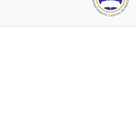
marzo 24, 2016
24 de marzo. Día Nacional de la
Memoria, por la Verdad y la
Justicia.
A 40 años del quiebre institucional.
© 2026 CADJM