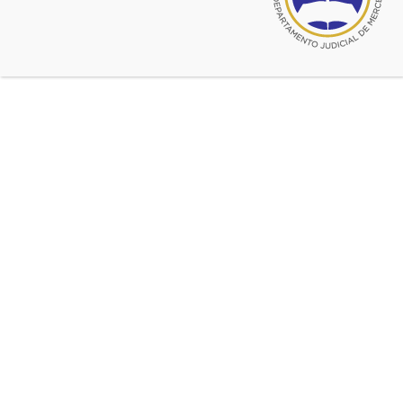
Mercedes
Una Jornada de honda actualidad
abril 16, 2018
Jornada: «Primera Jornada
Nacional de Derecho Procesal
Electrónico»
Declarada de interés para la Suprema Corte de