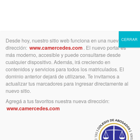
Toggle
navigation
CERRAR
Desde hoy, nuestro sitio web funciona en una nueva
dirección:
www.camercedes.com
. El nuevo portal es
más moderno, accesible y puede consultarse desde
cualquier dispositivo. Además, irá creciendo en
Jornada Nacional Derecho
contenidos y servicios para todos los matriculados. El
Procesal Electronico
dominio anterior dejará de utilizarse. Te invitamos a
actualizar tus marcadores para ingresar directamente al
nuevo sitio.
Agregá a tus favoritos nuestra nueva dirección:
abril 16, 2018
www.camercedes.com
Primera Jornada Nacional de
Derecho Procesal Electrónico en
el Departamento Judicial de