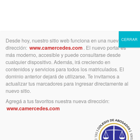
Toggle
navigation
CERRAR
Desde hoy, nuestro sitio web funciona en una nueva
dirección:
www.camercedes.com
. El nuevo portal es
más moderno, accesible y puede consultarse desde
cualquier dispositivo. Además, irá creciendo en
Juzgado de Paz Letrado de
contenidos y servicios para todos los matriculados. El
Chivilcoy
dominio anterior dejará de utilizarse. Te invitamos a
actualizar tus marcadores para ingresar directamente al
nuevo sitio.
Agregá a tus favoritos nuestra nueva dirección:
abril 19, 2024
www.camercedes.com
Nuevo horario de atención Oficina
de Mandamientos y Notificaciones
del Juzgado de Paz Letrado de