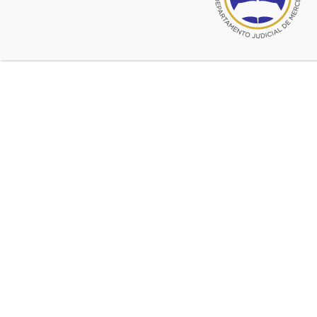
Chivilcoy
Nuevo horarios
abril 15, 2021
NOVEDOSA VIA DE GESTION DE
TRAMITES PARA LOS
CIUDADANOS ANTE EL JUZGADO
DE PAZ LETRADO DE CHIVILCOY
Comunicación vía whatsapp