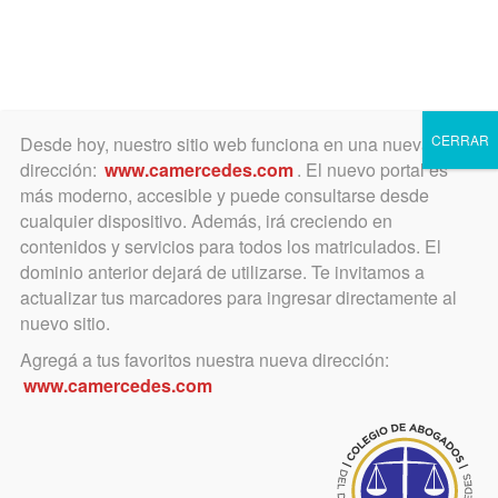
Toggle
navigation
CERRAR
Desde hoy, nuestro sitio web funciona en una nueva
dirección:
www.camercedes.com
. El nuevo portal es
más moderno, accesible y puede consultarse desde
cualquier dispositivo. Además, irá creciendo en
scba
contenidos y servicios para todos los matriculados. El
dominio anterior dejará de utilizarse. Te invitamos a
actualizar tus marcadores para ingresar directamente al
nuevo sitio.
junio 1, 2021
Agregá a tus favoritos nuestra nueva dirección:
Diligenciamiento electrónico de
www.camercedes.com
oficios entre «Augusta» y GDEBA
La comunicación entre el sistema Augusta y el
Poder Ejecutivo de la provincia -y viceversa-
será electrónica. Se sigue en el camino de la