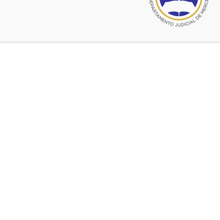
noviembre 2, 2020
Visita virtual de autoridades a
abogados y abogadas de Chivilcoy
Será el 10 de noviembre
noviembre 22, 2018