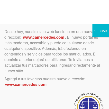
Toggle
navigation
CERRAR
Desde hoy, nuestro sitio web funciona en una nueva
dirección:
www.camercedes.com
. El nuevo portal es
más moderno, accesible y puede consultarse desde
cualquier dispositivo. Además, irá creciendo en
julio 3, 2015
contenidos y servicios para todos los matriculados. El
Una incumbencia
dominio anterior dejará de utilizarse. Te invitamos a
actualizar tus marcadores para ingresar directamente al
recuperada y un paso
nuevo sitio.
adelante contra la captación
Agregá a tus favoritos nuestra nueva dirección:
www.camercedes.com
ilegal de casos
Comienza en Luján la