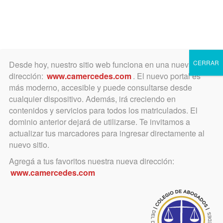
Toggle
navigation
CERRAR
Desde hoy, nuestro sitio web funciona en una nueva
dirección:
www.camercedes.com
. El nuevo portal es
más moderno, accesible y puede consultarse desde
cualquier dispositivo. Además, irá creciendo en
febrero 22, 2018
contenidos y servicios para todos los matriculados. El
URGENTE: LLAMADO A
dominio anterior dejará de utilizarse. Te invitamos a
actualizar tus marcadores para ingresar directamente al
INSCRIPCIÓN DE JOVENES Y
nuevo sitio.
NOVELES ABOGADOS.
Agregá a tus favoritos nuestra nueva dirección:
www.camercedes.com
NUEVA INCUMBENCIA PAGA.
(INSCRIPCION CERRADA)