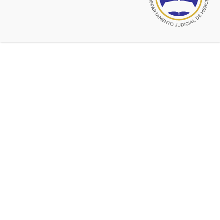
INTEGRE EL LISTADO DE
ABOGADOS PARA LA PROVISIÓN
DE SERVICIOS DE PATROCINIO
JURÍDICO GRATUITO A
CONSULTANTES -CARENTES DE
RECURSOS- DERIVADOS DE LOS
CAJ. La inscripción cierra el 12 de
marzo de 2018.