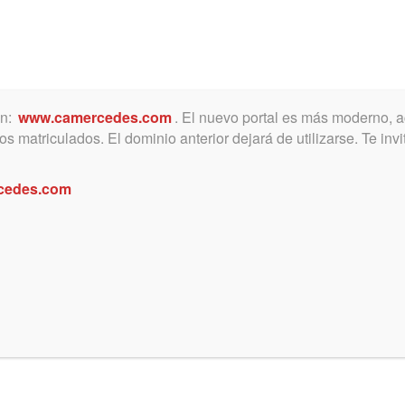
ón:
www.camercedes.com
. El nuevo portal es más moderno, a
MICA
SERVICIOS
NOTICIAS Y ACTIVIDADES
s matriculados. El dominio anterior dejará de utilizarse. Te in
cedes.com
ARA EL AÑO 2019