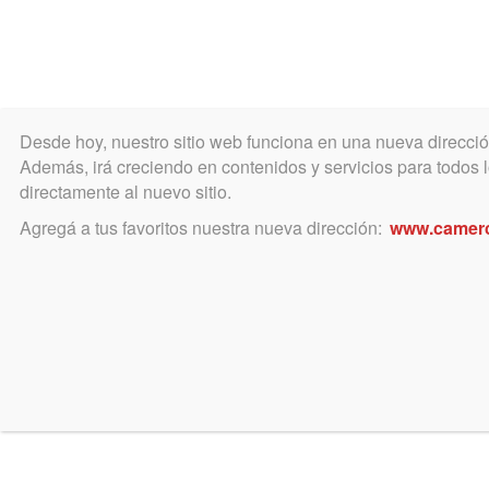
Desde hoy, nuestro sitio web funciona en una nueva direcci
COLEGIO
MATRÍCULA
ÁREA ACADÉ
Además, irá creciendo en contenidos y servicios para todos lo
directamente al nuevo sitio.
Agregá a tus favoritos nuestra nueva dirección:
www.camer
diciembre 7, 2018
VALOR DE LA MATRICULA P
Resolución del COLPROBA
CONSEJO SUPERIOR