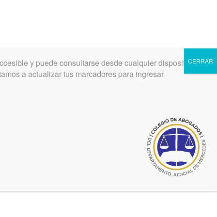
CERRAR
ccesible y puede consultarse desde cualquier dispositivo.
INGRESAR
REGISTRARSE
vitamos a actualizar tus marcadores para ingresar
Ultimas noticias de Valor matrícula
Ver más noticias Valor matrícula