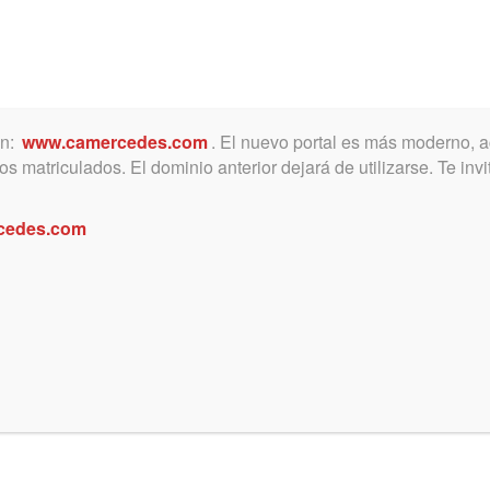
ón:
www.camercedes.com
. El nuevo portal es más moderno, a
MICA
SERVICIOS
NOTICIAS Y ACTIVIDADES
s matriculados. El dominio anterior dejará de utilizarse. Te in
cedes.com
e la Abogacía