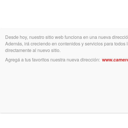
Desde hoy, nuestro sitio web funciona en una nueva direcci
COLEGIO
MATRÍCULA
ÁREA ACADÉ
Además, irá creciendo en contenidos y servicios para todos lo
directamente al nuevo sitio.
Agregá a tus favoritos nuestra nueva dirección:
www.camer
abril 22, 2019
XIX Conferencia Nacional d
24, 25 y 26 de abril de 2019
http://www.calp.org.ar/xixconferencianacional/