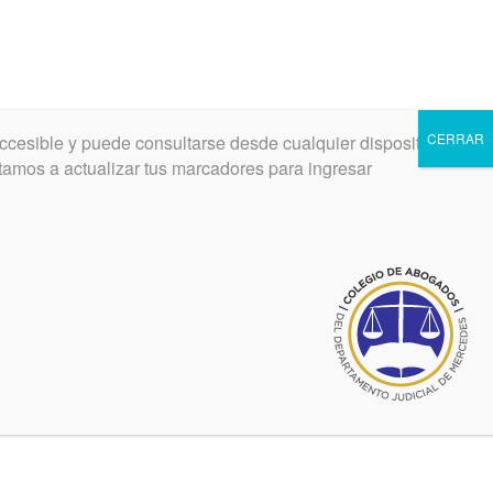
CERRAR
ccesible y puede consultarse desde cualquier dispositivo.
INGRESAR
REGISTRARSE
vitamos a actualizar tus marcadores para ingresar
Ultimas noticias de Conferencia
may 29, 2018
"LAS BIBLIOTECAS". Conferencia
a cargo de Alberto Manguel
Ver más noticias Conferencia