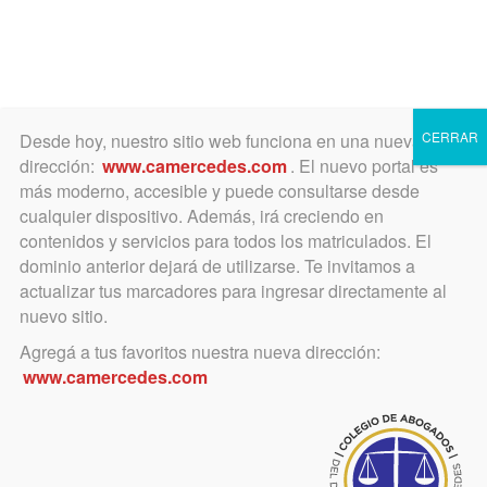
Toggle
navigation
CERRAR
Desde hoy, nuestro sitio web funciona en una nueva
dirección:
www.camercedes.com
. El nuevo portal es
más moderno, accesible y puede consultarse desde
cualquier dispositivo. Además, irá creciendo en
Jurisprudencia
contenidos y servicios para todos los matriculados. El
Departamental
dominio anterior dejará de utilizarse. Te invitamos a
actualizar tus marcadores para ingresar directamente al
nuevo sitio.
Etiqueta/Voz jurídica: suficiencia de
Agregá a tus favoritos nuestra nueva dirección:
la información sumaria sobre hechos
www.camercedes.com
no controvertidos
Ir a buscador de jurisprudencia