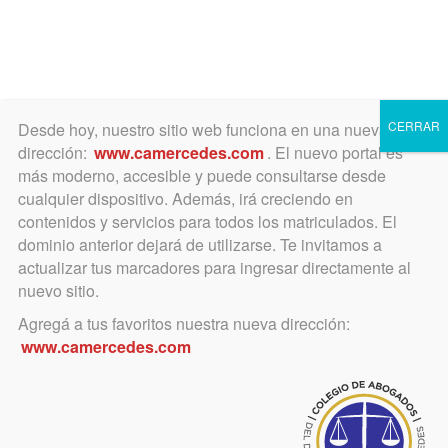
Toggle
navigation
CERRAR
Desde hoy, nuestro sitio web funciona en una nueva
dirección:
www.camercedes.com
. El nuevo portal es
más moderno, accesible y puede consultarse desde
cualquier dispositivo. Además, irá creciendo en
Jurisprudencia
contenidos y servicios para todos los matriculados. El
Departamental
dominio anterior dejará de utilizarse. Te invitamos a
actualizar tus marcadores para ingresar directamente al
nuevo sitio.
Etiqueta/Voz jurídica: Vuelco
Agregá a tus favoritos nuestra nueva dirección:
www.camercedes.com
Ir a buscador de jurisprudencia
02 de agosto de 2018