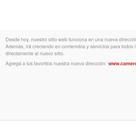
Desde hoy, nuestro sitio web funciona en una nueva direcci
COLEGIO
MATRÍCULA
ÁREA ACADÉ
Además, irá creciendo en contenidos y servicios para todos lo
directamente al nuevo sitio.
Agregá a tus favoritos nuestra nueva dirección:
www.camer
Curs
JUEVES
12
clas
FEBRERO
Horario: