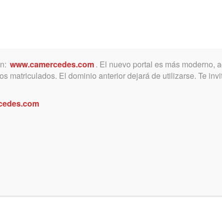
ón:
www.camercedes.com
. El nuevo portal es más moderno, a
MICA
SERVICIOS
NOTICIAS Y ACTIVIDADES
s matriculados. El dominio anterior dejará de utilizarse. Te in
cedes.com
o Abogado del Niño – Modulo II – 
e