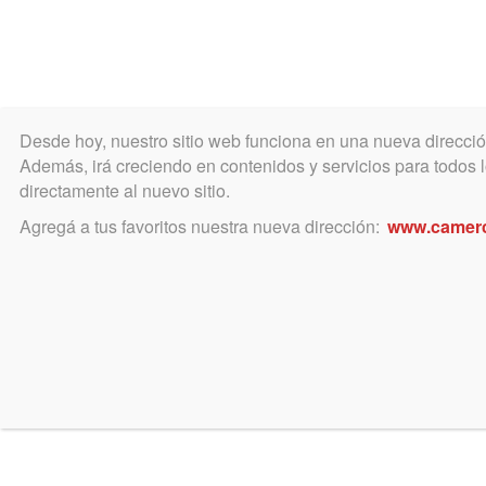
Desde hoy, nuestro sitio web funciona en una nueva direcci
COLEGIO
MATRÍCULA
ÁREA ACADÉ
Además, irá creciendo en contenidos y servicios para todos lo
directamente al nuevo sitio.
Agregá a tus favoritos nuestra nueva dirección:
www.camer
CLAS
VIERNES
14
Vid
NUE
AGOSTO
NAC
AL
VIERNES
06
NOVIEMBRE
Este 