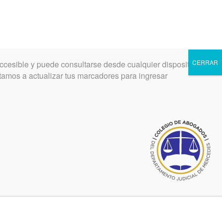
CERRAR
ccesible y puede consultarse desde cualquier dispositivo.
INGRESAR
REGISTRARSE
vitamos a actualizar tus marcadores para ingresar
N
 LA
ES.