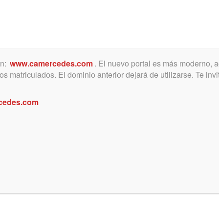
ón:
www.camercedes.com
. El nuevo portal es más moderno, a
MICA
SERVICIOS
NOTICIAS Y ACTIVIDADES
s matriculados. El dominio anterior dejará de utilizarse. Te in
cedes.com
E CURSO (Presencial y por
eoconferencias) DE ACTUALIZACIO
VO CODIGO CIVIL Y COMERCIAL DE
ION. UNIVERSIDAD DE BUENOS AIR
relevante Curso está siendo dictado por