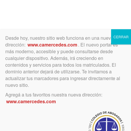
Toggle
navigation
CERRAR
Desde hoy, nuestro sitio web funciona en una nueva
dirección:
www.camercedes.com
. El nuevo portal es
más moderno, accesible y puede consultarse desde
cualquier dispositivo. Además, irá creciendo en
contenidos y servicios para todos los matriculados. El
JUEVES
dominio anterior dejará de utilizarse. Te invitamos a
09
actualizar tus marcadores para ingresar directamente al
nuevo sitio.
Agregá a tus favoritos nuestra nueva dirección:
NOVIEMBRE
www.camercedes.com
Horario:
14