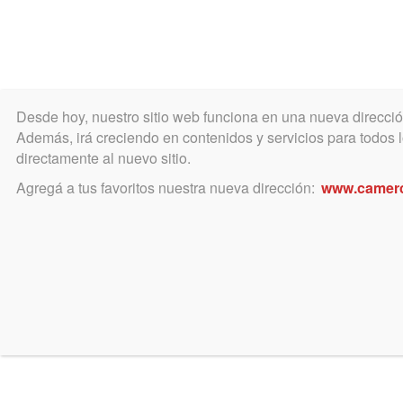
Desde hoy, nuestro sitio web funciona en una nueva direcci
COLEGIO
MATRÍCULA
ÁREA ACADÉ
Además, irá creciendo en contenidos y servicios para todos lo
directamente al nuevo sitio.
Agregá a tus favoritos nuestra nueva dirección:
www.camer
Reu
JUEVES
14
– I
Se in
MARZO
incor
impor
Horario:
infor