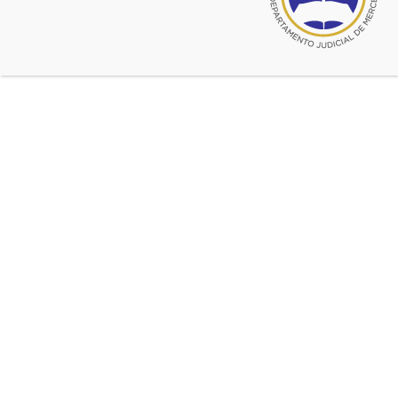
SUSPENDIDA POR
PROBLEMAS TECNICOS EN
LA PLATA. Videoconferencia
ACTUALIZACION CODIGO
CIVIL Y COMERCIAL
UNIFICADO
ATENCION: ACTIVIDAD
SUSPENDIDA POR PROBLEMAS
TECNICOS EN LA PLATA. ACABAN
DE ANUNCIAR QUE LA
TRANSMISION SERA IMPOSIBLE
EN EL DIA DE HOY