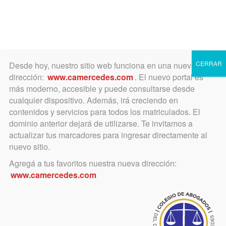
Toggle
navigation
CERRAR
Desde hoy, nuestro sitio web funciona en una nueva
dirección:
www.camercedes.com
. El nuevo portal es
más moderno, accesible y puede consultarse desde
cualquier dispositivo. Además, irá creciendo en
contenidos y servicios para todos los matriculados. El
MIéRCOLES
dominio anterior dejará de utilizarse. Te invitamos a
25
actualizar tus marcadores para ingresar directamente al
nuevo sitio.
Agregá a tus favoritos nuestra nueva dirección:
MARZO
www.camercedes.com
Horario:
17 a 21