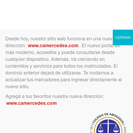
Toggle
navigation
CERRAR
Desde hoy, nuestro sitio web funciona en una nueva
dirección:
www.camercedes.com
. El nuevo portal es
más moderno, accesible y puede consultarse desde
cualquier dispositivo. Además, irá creciendo en
marzo 25, 2020
contenidos y servicios para todos los matriculados. El
Autorización automática
dominio anterior dejará de utilizarse. Te invitamos a
actualizar tus marcadores para ingresar directamente al
MEV en causas del Fuero de
nuevo sitio.
Familia, Penal y Penal
Agregá a tus favoritos nuestra nueva dirección:
www.camercedes.com
Juvenil, iniciadas desde el
16/3/2020