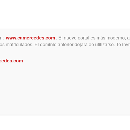
ón:
www.camercedes.com
. El nuevo portal es más moderno, a
MICA
SERVICIOS
NOTICIAS Y ACTIVIDADES
s matriculados. El dominio anterior dejará de utilizarse. Te in
cedes.com
Día de los Organos de la Colegiaci
 cita en el Colegio de Abogados del Departa