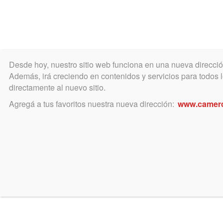
Desde hoy, nuestro sitio web funciona en una nueva direcci
COLEGIO
MATRÍCULA
ÁREA ACADÉ
Además, irá creciendo en contenidos y servicios para todos lo
directamente al nuevo sitio.
Agregá a tus favoritos nuestra nueva dirección:
www.camer
agosto 17, 2022
Brillante encuentro por el 
2022
700 abogados dirigentes se dieron
Judicial de Mercedes