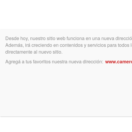
Desde hoy, nuestro sitio web funciona en una nueva direcci
COLEGIO
MATRÍCULA
ÁREA ACADÉ
Además, irá creciendo en contenidos y servicios para todos lo
directamente al nuevo sitio.
Agregá a tus favoritos nuestra nueva dirección:
www.camer
Juzgado de Paz Letrado
Categoría
abril 19, 2024
abri