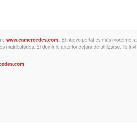
ón:
www.camercedes.com
. El nuevo portal es más moderno, a
MICA
SERVICIOS
NOTICIAS Y ACTIVIDADES
s matriculados. El dominio anterior dejará de utilizarse. Te in
cedes.com
l 15, 2021
septiembre 30, 2020