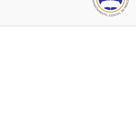
CÓDIGO CIVIL Y COMERCIAL
(RELACIONES DE FAMILIA)
INICIO: 18/05/17
ATENCION: INSCRIPCION
CERRADA POR CUPO
CUBIERTO.
(EXCLUSIVO PARA MATRICULADOS DE LA PROVINCIA
DE BUENOS AIRES
)