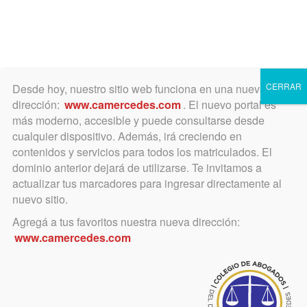
Toggle
navigation
CERRAR
Desde hoy, nuestro sitio web funciona en una nueva
dirección:
www.camercedes.com
. El nuevo portal es
más moderno, accesible y puede consultarse desde
cualquier dispositivo. Además, irá creciendo en
mayo 3, 2017
contenidos y servicios para todos los matriculados. El
ATENCION: INSCRIPCION
dominio anterior dejará de utilizarse. Te invitamos a
actualizar tus marcadores para ingresar directamente al
CERRADA POR CUPO
nuevo sitio.
CUBIERTO. CIJUSO: CURSO A
Agregá a tus favoritos nuestra nueva dirección:
www.camercedes.com
DISTANCIA GRATUITO.
INTRODUCCIÓN AL
DERECHO DE FAMILIA EN EL