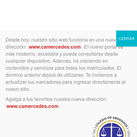
Toggle
navigation
CERRAR
Desde hoy, nuestro sitio web funciona en una nueva
dirección:
www.camercedes.com
. El nuevo portal es
más moderno, accesible y puede consultarse desde
cualquier dispositivo. Además, irá creciendo en
junio 5, 2019
contenidos y servicios para todos los matriculados. El
Curso: Responsabilidad
dominio anterior dejará de utilizarse. Te invitamos a
actualizar tus marcadores para ingresar directamente al
Penal y Civil por Accidentes
nuevo sitio.
de Tránsito (23/05/19). Dr.
Agregá a tus favoritos nuestra nueva dirección:
www.camercedes.com
Martín Hernando Cherubini