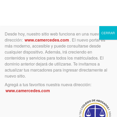
Toggle
navigation
CERRAR
Desde hoy, nuestro sitio web funciona en una nueva
dirección:
www.camercedes.com
. El nuevo portal es
más moderno, accesible y puede consultarse desde
cualquier dispositivo. Además, irá creciendo en
octubre 23, 2024
contenidos y servicios para todos los matriculados. El
Devolución de importes de
dominio anterior dejará de utilizarse. Te invitamos a
actualizar tus marcadores para ingresar directamente al
tasa de justicia pagados en
nuevo sitio.
demasía, o acreditación de
Agregá a tus favoritos nuestra nueva dirección:
www.camercedes.com
su pago cuando el sistema
no emite el comprobante
respectivo.