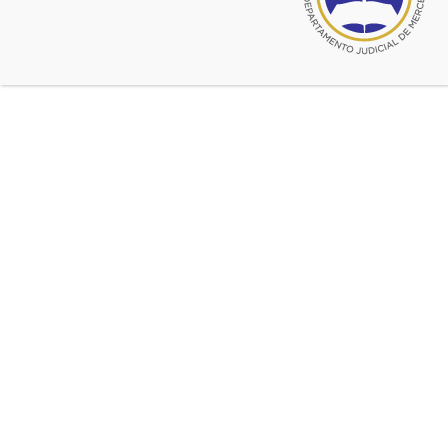
Se informa que la
Revista “La Defensa”, del Instituto de
Estudios Legislativos (IDEL) de la Federación
Argentina de Colegios de Abogados (FACA),
forma ya
parte del mundo virtual de Internet.
Su número uno puede ser consultado simplemente por
medio del link
“ladefensa.com.ar”
.
El material de consulta alterna los textos con los videos.
Fuente:
FACA
FACA
Noticias relacionadas