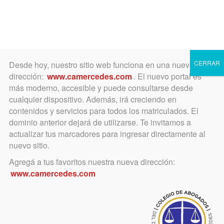
Toggle
navigation
CERRAR
Desde hoy, nuestro sitio web funciona en una nueva
dirección:
www.camercedes.com
. El nuevo portal es
más moderno, accesible y puede consultarse desde
cualquier dispositivo. Además, irá creciendo en
noviembre 30, 2016
contenidos y servicios para todos los matriculados. El
FACA, a través del IDEL,
dominio anterior dejará de utilizarse. Te invitamos a
actualizar tus marcadores para ingresar directamente al
lanzó la revista digital «La
nuevo sitio.
Defensa»
Agregá a tus favoritos nuestra nueva dirección:
www.camercedes.com
Puede verse en «ladefensa.com.ar»