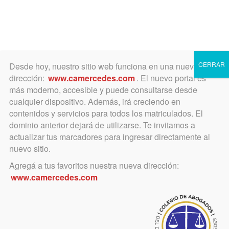
Toggle
navigation
CERRAR
Desde hoy, nuestro sitio web funciona en una nueva
dirección:
www.camercedes.com
. El nuevo portal es
más moderno, accesible y puede consultarse desde
cualquier dispositivo. Además, irá creciendo en
abril 12, 2016
contenidos y servicios para todos los matriculados. El
FACA se pronuncia sobre
dominio anterior dejará de utilizarse. Te invitamos a
actualizar tus marcadores para ingresar directamente al
renuncia del Dr. Oyarbide
nuevo sitio.
Agregá a tus favoritos nuestra nueva dirección:
Sugiere que el Poder Ejecutivo no la
www.camercedes.com
acepte.