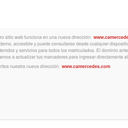
Toggle
navigation
ro sitio web funciona en una nueva dirección:
www.camerced
derno, accesible y puede consultarse desde cualquier dispositi
enidos y servicios para todos los matriculados. El dominio ante
vitamos a actualizar tus marcadores para ingresar directamente al
agosto 16, 2024
ritos nuestra nueva dirección:
www.camercedes.com
Jurisprudencia del día
(16/08/24): MEDIDA DE NO
INNOVAR – CAMBIO DE
COLEGIO – RESIDENCIA
HABITUAL – CENTRO DE
VIDA – INTERES SUPERIOR