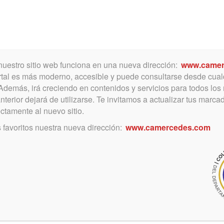
Toggle
navigation
nuestro sitio web funciona en una nueva dirección:
www.camer
rtal es más moderno, accesible y puede consultarse desde cual
 Además, irá creciendo en contenidos y servicios para todos los
nterior dejará de utilizarse. Te invitamos a actualizar tus marca
CREDIL SRL
ectamente al nuevo sitio.
C/ABRAHAN
 favoritos nuestra nueva dirección:
www.camercedes.com
OSCAR DIEGO
S/COBRO
EJECUTIVO
Juzgado de origen:
Juzgado de Paz