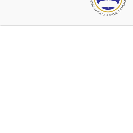
El señor Alfredo Alvarado (tradicional vendedor de
libros que por años hemos visto en el hall del Palacio
de Tribunales) está ofreciendo los siguientes libros,
todos relacionados con la informática aplicada al
derecho y con el derecho informático.
Los interesados pueden comunicarse con el señor
Alvarado al
02324-504690
*La prueba electrónica: teoría y práctica
Gastón Enrique
Bielli; Carlos Ordoñez.