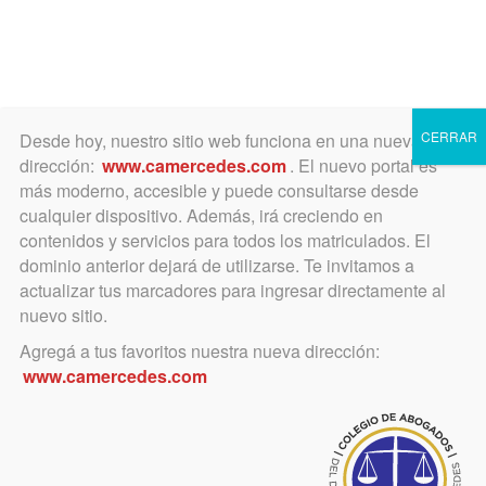
Toggle
navigation
CERRAR
Desde hoy, nuestro sitio web funciona en una nueva
dirección:
www.camercedes.com
. El nuevo portal es
más moderno, accesible y puede consultarse desde
cualquier dispositivo. Además, irá creciendo en
junio 23, 2021
contenidos y servicios para todos los matriculados. El
Libros relacionados con
dominio anterior dejará de utilizarse. Te invitamos a
actualizar tus marcadores para ingresar directamente al
informática aplicada al
nuevo sitio.
derecho y con el derecho
Agregá a tus favoritos nuestra nueva dirección:
www.camercedes.com
informático.
De actualidad