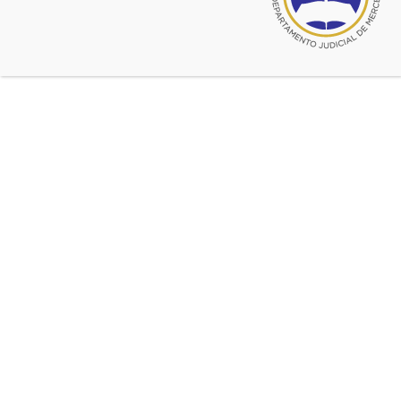
Mientras dure la cuarentena
Thomson Reuters La Ley decidió compartir con los
matriculados de este Colegio su biblioteca de
conocimiento, en forma temporal y gratuita, mientras dure
el período de cuarentena obligatorio dispuesto por el
Gobierno Nacional.
Se pone a disposición información relevante para la