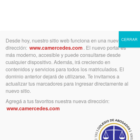
Toggle
navigation
CERRAR
Desde hoy, nuestro sitio web funciona en una nueva
dirección:
www.camercedes.com
. El nuevo portal es
más moderno, accesible y puede consultarse desde
cualquier dispositivo. Además, irá creciendo en
abril 3, 2020
contenidos y servicios para todos los matriculados. El
Servicio gratuito para el
dominio anterior dejará de utilizarse. Te invitamos a
actualizar tus marcadores para ingresar directamente al
matriculado. Colegio y
nuevo sitio.
Thomson Reuters se unen
Agregá a tus favoritos nuestra nueva dirección:
www.camercedes.com
para brindar el acceso a la
biblioteca de conocimiento.