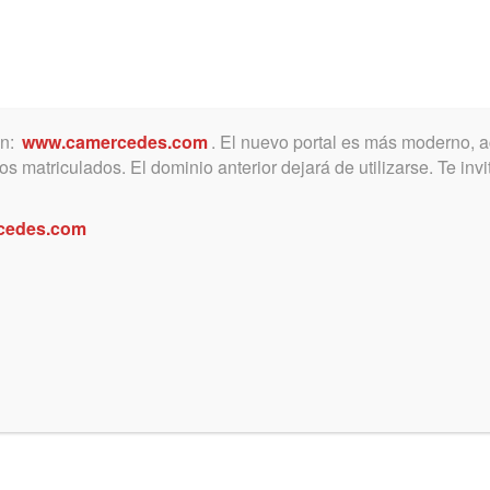
ón:
www.camercedes.com
. El nuevo portal es más moderno, a
MICA
SERVICIOS
NOTICIAS Y ACTIVIDADES
s matriculados. El dominio anterior dejará de utilizarse. Te in
cedes.com
PARA JÓVENES ABOGADOS
 DE ATENCIÓN DE EVENTUALES AUDIEN
DE LUJAN (B).