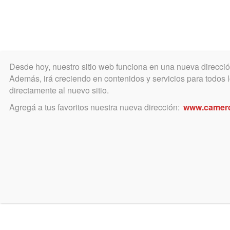
Desde hoy, nuestro sitio web funciona en una nueva direcci
COLEGIO
MATRÍCULA
ÁREA ACADÉ
Además, irá creciendo en contenidos y servicios para todos lo
directamente al nuevo sitio.
Agregá a tus favoritos nuestra nueva dirección:
www.camer
mayo 9, 2019
LLAMADO A INSCRIPCIÓN 
PARA INTEGRAR LOS LISTADOS
DEL JUZGADO DE PAZ LETRADO 