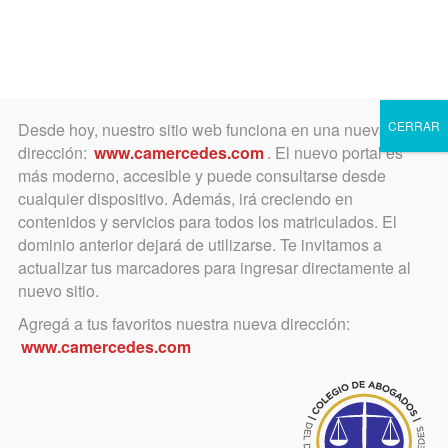
Toggle
navigation
CERRAR
Desde hoy, nuestro sitio web funciona en una nueva
dirección:
www.camercedes.com
. El nuevo portal es
más moderno, accesible y puede consultarse desde
cualquier dispositivo. Además, irá creciendo en
noviembre 17, 2017
contenidos y servicios para todos los matriculados. El
Oralidad en los procesos
dominio anterior dejará de utilizarse. Te invitamos a
actualizar tus marcadores para ingresar directamente al
civiles, y espacios
nuevo sitio.
participativos del Ministerio
Agregá a tus favoritos nuestra nueva dirección:
www.camercedes.com
de Justicia de la Nación
El Ministerio de Justicia invita a