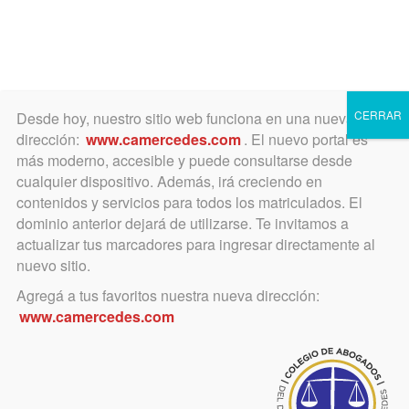
Toggle
navigation
CERRAR
Desde hoy, nuestro sitio web funciona en una nueva
dirección:
www.camercedes.com
. El nuevo portal es
más moderno, accesible y puede consultarse desde
cualquier dispositivo. Además, irá creciendo en
julio 8, 2015
contenidos y servicios para todos los matriculados. El
Orquesta Sinfónica Juvenil
dominio anterior dejará de utilizarse. Te invitamos a
actualizar tus marcadores para ingresar directamente al
de San Isidro
nuevo sitio.
Agregá a tus favoritos nuestra nueva dirección:
Se presentará en Mercedes el sábado
www.camercedes.com
11 de julio