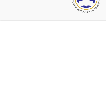
Interpretará:
OBERTURA OBERON DE VON WEBER
SINFONIA Nº2 DE BRAHAMS
Fuente:
Centro de Egresados Colegio Nacional
Cultura
Ultimas noticias de Comunidad
abr 21, 2015
Invitación del Centro de Ingenieros. Conferencia
sobre ferrocarriles
mar 20, 2015
Fundación María de los Angeles busca abogado