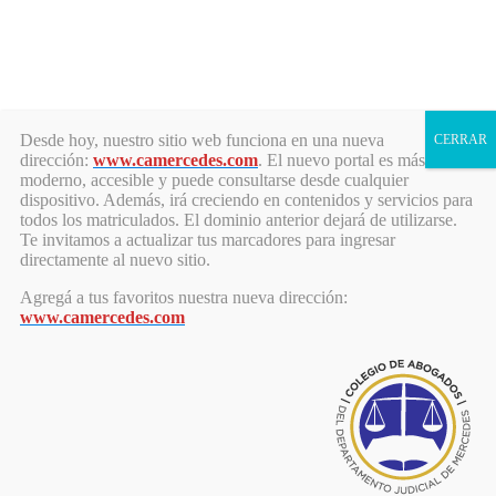
Toggle navigation
COLEGIO
Desde hoy, nuestro sitio web funciona en una nueva
CERRAR
dirección:
www.camercedes.com
. El nuevo portal es más
moderno, accesible y puede consultarse desde cualquier
AUTORIDADES
dispositivo. Además, irá creciendo en contenidos y servicios para
CONSEJO DIRECTIVO
todos los matriculados. El dominio anterior dejará de utilizarse.
TRIBUNAL DE DISCIPLINA
Te invitamos a actualizar tus marcadores para ingresar
ASAMBLEA
directamente al nuevo sitio.
ADMINISTRACIÓN
Agregá a tus favoritos nuestra nueva dirección:
NORMATIVA COLEGIAL
www.camercedes.com
SEDES Y HORARIOS
FORMULARIO DE CONTACTO
HISTORIA
COMISIONES ASESORAS
DEL CONSEJO DIRECTIVO
COMISIÓN DE ABOGADO DEL NIÑO
COMISIÓN DE ADMINISTRACIÓN DE JUSTICIA