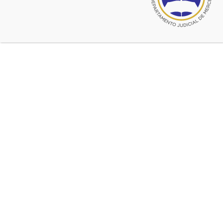
julio 6, 2022
VACUNACION COVID PARA
ABOGADOS DE LA MATRICULA, Y
EMPLEADOS, FUNCIONARIOS Y
MAGISTRADOS DEL PODER
JUDICIAL
Será en el Palacio de Tribunales, LOS DÍAS 7 Y
8 DE JULIO, DE 10 A 18
octubre 4, 2021
La SCBA resolvió la vuelta a la
presencialidad plena del personal
del Poder Judicial
Sin perjuicio del mantenimiento de los turnos,
no será requisito ineludible para la atención de