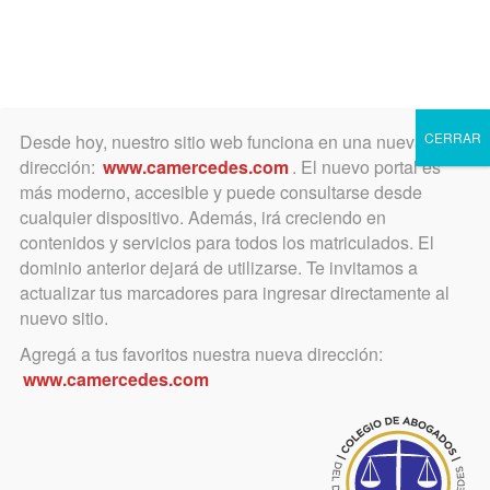
Toggle
navigation
CERRAR
Desde hoy, nuestro sitio web funciona en una nueva
dirección:
www.camercedes.com
. El nuevo portal es
más moderno, accesible y puede consultarse desde
cualquier dispositivo. Además, irá creciendo en
julio 6, 2022
contenidos y servicios para todos los matriculados. El
VACUNACION COVID PARA
dominio anterior dejará de utilizarse. Te invitamos a
actualizar tus marcadores para ingresar directamente al
ABOGADOS DE LA
nuevo sitio.
MATRICULA, Y EMPLEADOS,
Agregá a tus favoritos nuestra nueva dirección:
www.camercedes.com
FUNCIONARIOS Y
MAGISTRADOS DEL PODER
JUDICIAL