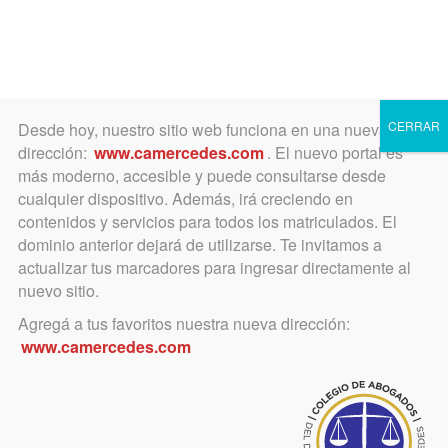
Toggle
navigation
CERRAR
Desde hoy, nuestro sitio web funciona en una nueva
dirección:
www.camercedes.com
. El nuevo portal es
más moderno, accesible y puede consultarse desde
cualquier dispositivo. Además, irá creciendo en
mayo 2, 2018
contenidos y servicios para todos los matriculados. El
LLAMADO A ASAMBLEA 2018
dominio anterior dejará de utilizarse. Te invitamos a
actualizar tus marcadores para ingresar directamente al
nuevo sitio.
La Asamblea se llevará a cabo el 29
Agregá a tus favoritos nuestra nueva dirección:
de mayo.
www.camercedes.com