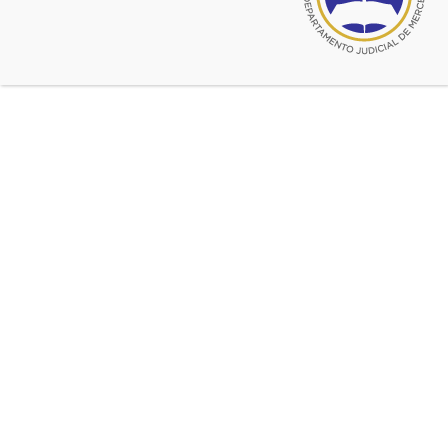
CONVOCATORIA A ASAMBLEA GENERAL ORDINARIA
Y ELECCIÓN DE
AUTORIDADES