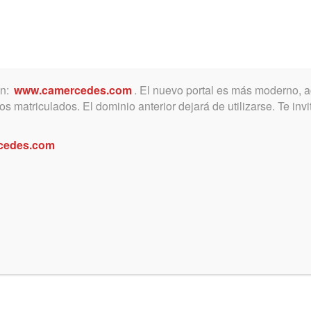
ón:
www.camercedes.com
. El nuevo portal es más moderno, a
MICA
SERVICIOS
NOTICIAS Y ACTIVIDADES
s matriculados. El dominio anterior dejará de utilizarse. Te in
cedes.com
des
talmente colmado, se llevó a cabo la premia
Pintura que organiza la Comisión de Extens
ados del Departamento Judicial Mercedes. L
go del Presidente de la institución, Dr. Hor