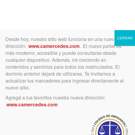
Toggle
navigation
CERRAR
Desde hoy, nuestro sitio web funciona en una nueva
dirección:
www.camercedes.com
. El nuevo portal es
más moderno, accesible y puede consultarse desde
cualquier dispositivo. Además, irá creciendo en
Jurisprudencia
contenidos y servicios para todos los matriculados. El
Departamental
dominio anterior dejará de utilizarse. Te invitamos a
actualizar tus marcadores para ingresar directamente al
nuevo sitio.
Etiqueta/Voz jurídica: Daño estético
Agregá a tus favoritos nuestra nueva dirección:
www.camercedes.com
Ir a buscador de jurisprudencia
13 de diciembre de 2016