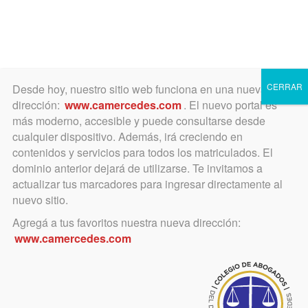
Toggle
navigation
CERRAR
Desde hoy, nuestro sitio web funciona en una nueva
dirección:
www.camercedes.com
. El nuevo portal es
más moderno, accesible y puede consultarse desde
cualquier dispositivo. Además, irá creciendo en
mayo 8, 2020
contenidos y servicios para todos los matriculados. El
El Colegio solicitó -como en
dominio anterior dejará de utilizarse. Te invitamos a
actualizar tus marcadores para ingresar directamente al
todas las ciudades del
nuevo sitio.
Departamento- la apertura
Agregá a tus favoritos nuestra nueva dirección:
www.camercedes.com
de estudios jurídicos en
Marcos Paz