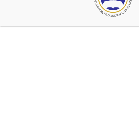
El Intendente respondió informando
las gestiones emprendidas y
explicando las dificultades con las
que se enfrenta
Lea la:
Nota de Intendente de Marcos Paz
sobre solicitud de apertura de estudios
jurídicos
Fuente:
CADJM
Coronavirus