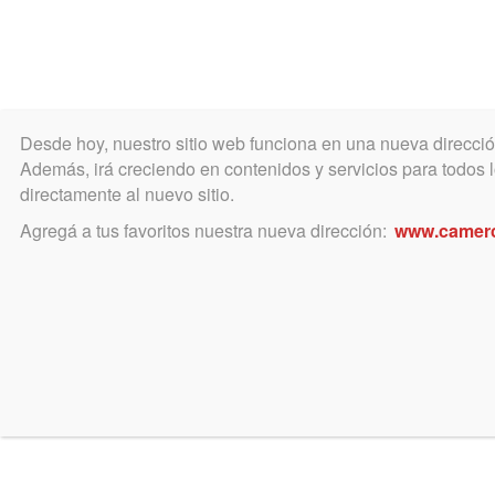
Desde hoy, nuestro sitio web funciona en una nueva direcci
COLEGIO
MATRÍCULA
ÁREA ACADÉ
Además, irá creciendo en contenidos y servicios para todos lo
directamente al nuevo sitio.
Agregá a tus favoritos nuestra nueva dirección:
www.camer
mayo 7, 2020
Habilitan estudios jurídico
Gestiones del Colegio llevaron a u