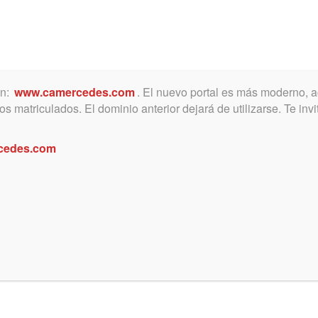
ón:
www.camercedes.com
. El nuevo portal es más moderno, a
MICA
SERVICIOS
NOTICIAS Y ACTIVIDADES
s matriculados. El dominio anterior dejará de utilizarse. Te in
cedes.com
s en San Andrés de Giles
n rápido dictado de decreto