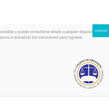
CERRAR
ccesible y puede consultarse desde cualquier dispositivo.
INGRESAR
REGISTRARSE
vitamos a actualizar tus marcadores para ingresar
abril 28, 2020
e
SOBRE el CONTENIDO
FILOSÓFICO del
POEMARIO de ANTONIO
e