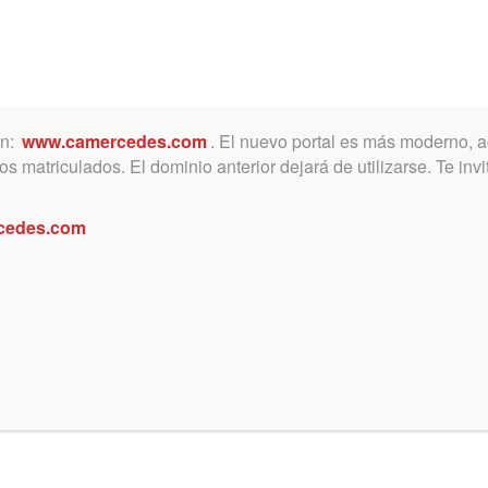
ón:
www.camercedes.com
. El nuevo portal es más moderno, a
MICA
SERVICIOS
NOTICIAS Y ACTIVIDADES
s matriculados. El dominio anterior dejará de utilizarse. Te in
cedes.com
iembre 27, 2023
julio 26, 2020
Posesorio. LA
Consideraciones sobr
SESIÓN VUELVE a
el tiempo
R TEMA
Cuando la cuarentena parec