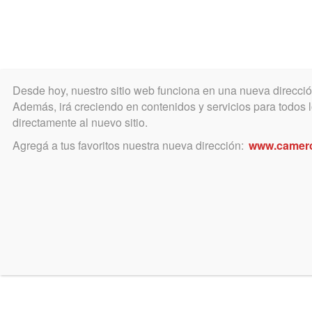
Desde hoy, nuestro sitio web funciona en una nueva direcci
COLEGIO
MATRÍCULA
ÁREA ACADÉ
Además, irá creciendo en contenidos y servicios para todos lo
directamente al nuevo sitio.
Agregá a tus favoritos nuestra nueva dirección:
www.camer
Dr. Diorio y Dr. Alongi
febrero 27, 2025
nov
EL ROL DEL ABOGADO
Lo 
PO
Artículo del Dr. Juan Carlos
SE
Alongi que pone luz sobre el rol