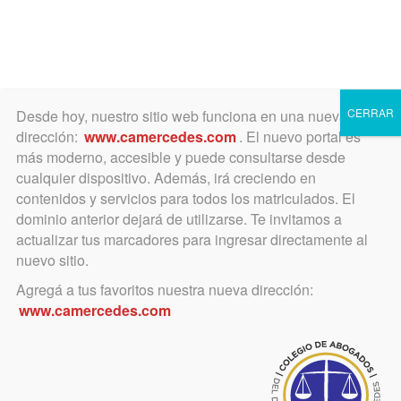
Toggle
navigation
CERRAR
Desde hoy, nuestro sitio web funciona en una nueva
dirección:
www.camercedes.com
. El nuevo portal es
más moderno, accesible y puede consultarse desde
cualquier dispositivo. Además, irá creciendo en
Jurisprudencia
contenidos y servicios para todos los matriculados. El
Departamental
dominio anterior dejará de utilizarse. Te invitamos a
actualizar tus marcadores para ingresar directamente al
nuevo sitio.
Etiqueta/Voz jurídica: Sentencia
Agregá a tus favoritos nuestra nueva dirección:
parcialmente revocada por montos
www.camercedes.com
Ir a buscador de jurisprudencia